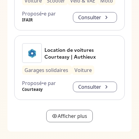
Voiture
Scooter
Vélo & VAE
Moto
Proposé•e par
Consulter
IFAIR
Location de voitures
Courteasy | Authieux
Garages solidaires
Voiture
Proposé•e par
Consulter
Courteasy
Afficher plus