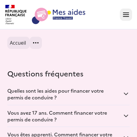
Accueil
Accueil
Présentation vidéo
Questions fréquentes
Dans votre région
Besoin d'aide ?
Quelles sont les aides pour financer votre
permis de conduire ?
Vous avez 17 ans. Comment financer votre
Mes Aides affiche différentes aides financières pour
permis de conduire ?
financer le permis de conduire B : aides de votre
commune, votre département, votre région ou
Vous êtes apprenti. Comment financer votre
En 2024, l’Etat a fixé l’âge minimal du permis à 17