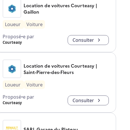
Location de voitures Courteasy |
Gaillon
Loueur
Voiture
Proposé•e par
Consulter
Courteasy
Location de voitures Courteasy |
Saint-Pierre-des-Fleurs
Loueur
Voiture
Proposé•e par
Consulter
Courteasy
SARL Garage du Plateau