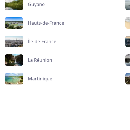
Guyane
Hauts-de-France
Île-de-France
La Réunion
Martinique