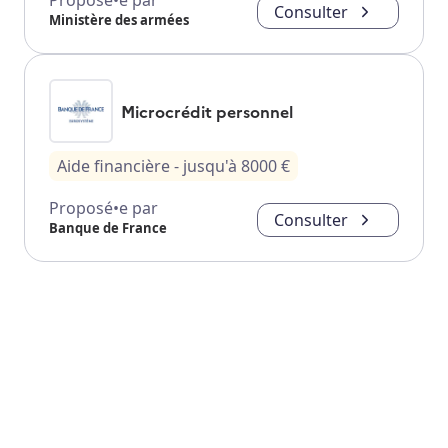
Proposé•e par
Consulter
Ministère des armées
Microcrédit personnel
Aide financière
- jusqu'à
8000
€
Proposé•e par
Consulter
Banque de France