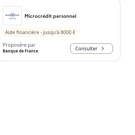
Microcrédit personnel
Aide financière
- jusqu'à
8000
€
Proposé•e par
Consulter
Banque de France