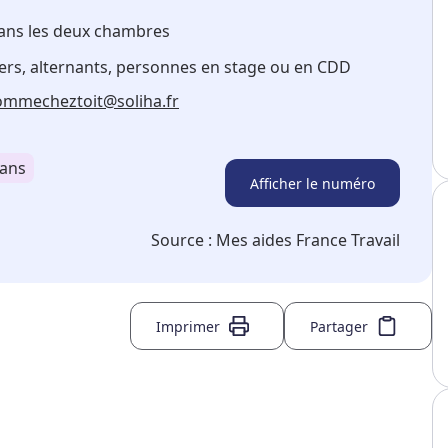
 dans les deux chambres
ers, alternants, personnes en stage ou en CDD
ommecheztoit@soliha.fr
 ans
Afficher le numéro
Source :
Mes aides France Travail
Imprimer
Partager