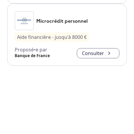
Microcrédit personnel
Aide financière
- jusqu'à
8000
€
Proposé•e par
Consulter
Banque de France