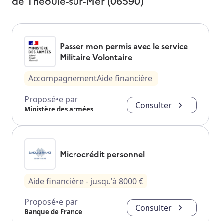
de
Théoule-sur-Mer (06590)
Passer mon permis avec le service
Militaire Volontaire
Accompagnement
Aide financière
Proposé•e par
Consulter
Ministère des armées
Microcrédit personnel
Aide financière
- jusqu'à
8000
€
Proposé•e par
Consulter
Banque de France