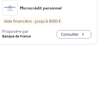
Microcrédit personnel
Aide financière
- jusqu'à
8000
€
Proposé•e par
Consulter
Banque de France