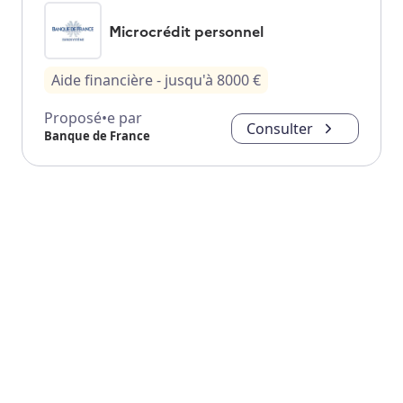
Microcrédit personnel
Aide financière
- jusqu'à
8000
€
Proposé•e par
Consulter
Banque de France