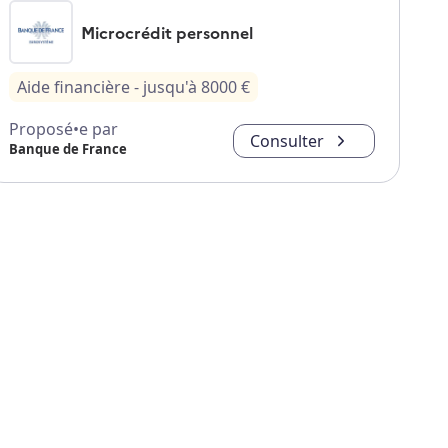
Microcrédit personnel
Aide financière
- jusqu'à
8000
€
Proposé•e par
Consulter
Banque de France