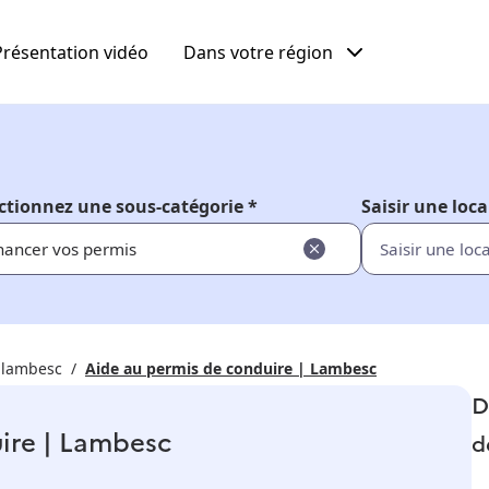
Présentation vidéo
Dans votre région
ctionnez une sous-catégorie *
Saisir une loca
nancer vos permis
 lambesc
Aide au permis de conduire | Lambesc
D
ire | Lambesc
d