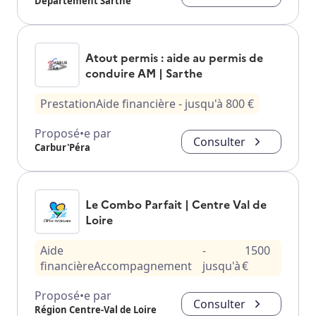
Département Sarthe
Atout permis : aide au permis de
conduire AM | Sarthe
Prestation
Aide financière
- jusqu'à
800
€
Proposé•e par
Consulter
Carbur'Péra
Le Combo Parfait | Centre Val de
Loire
Aide
-
1500
financière
Accompagnement
jusqu'à
€
Proposé•e par
Consulter
Région Centre-Val de Loire