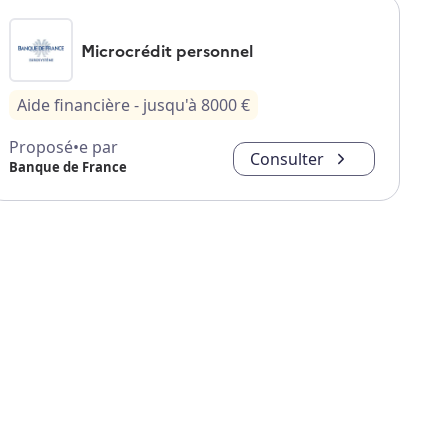
Microcrédit personnel
Aide financière
- jusqu'à
8000
€
Proposé•e par
Consulter
Banque de France