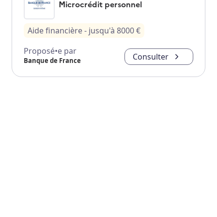
Microcrédit personnel
Aide financière
- jusqu'à
8000
€
Proposé•e par
Consulter
Banque de France