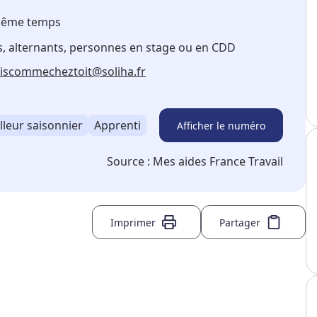
 même temps
s, alternants, personnes en stage ou en CDD
aiscommecheztoit@soliha.fr
lleur saisonnier
Apprenti
Afficher le numéro
Source :
Mes aides France Travail
Imprimer
Partager