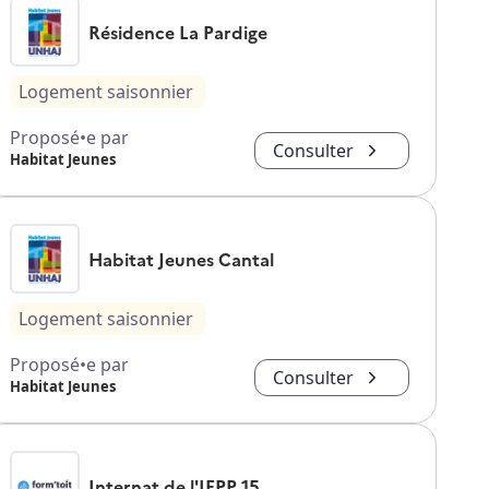
Résidence La Pardige
Logement saisonnier
Proposé•e par
Consulter
Habitat Jeunes
Habitat Jeunes Cantal
Logement saisonnier
Proposé•e par
Consulter
Habitat Jeunes
Internat de l'IFPP 15