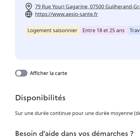
79 Rue Youri Gagarine, 07500 Guilherand-G
https://www.aesio-sante.fr
Logement saisonnier
Entre 18 et 25 ans
Trav
Afficher la carte
Disponibilités
Sur une durée continue pour une durée moyenne (de 
Besoin d’aide dans vos démarches ?