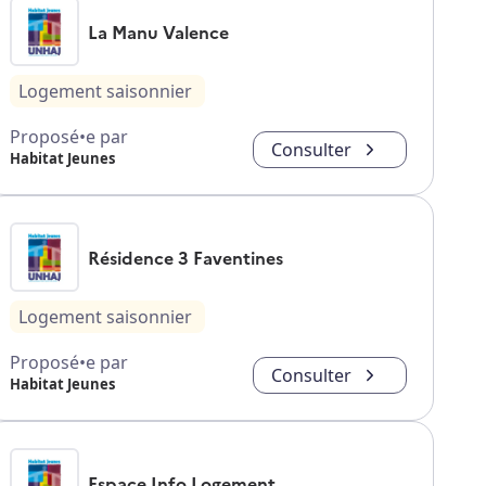
La Manu Valence
Logement saisonnier
Proposé•e par
Consulter
Habitat Jeunes
Résidence 3 Faventines
Logement saisonnier
Proposé•e par
Consulter
Habitat Jeunes
Espace Info Logement