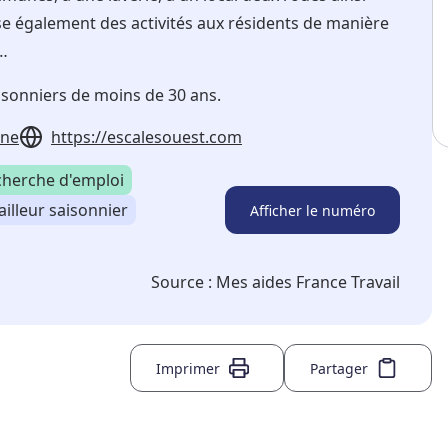
se également des activités aux résidents de manière
e…
isonniers de moins de 30 ans.
nne
https://escalesouest.com
cherche d'emploi
ailleur saisonnier
Afficher le numéro
Source :
Mes aides France Travail
Imprimer
Partager