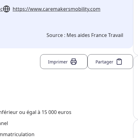
ac
https://www.caremakersmobility.com
Source :
Mes aides France Travail
Imprimer
Partager
nférieur ou égal à 15 000 euros
nnel
immatriculation