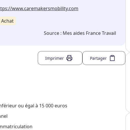
ttps://www.caremakersmobility.com
Achat
Source :
Mes aides France Travail
Imprimer
Partager
nférieur ou égal à 15 000 euros
nnel
immatriculation