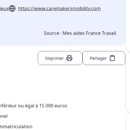
sieux
https://www.caremakersmobility.com
Source :
Mes aides France Travail
Imprimer
Partager
nférieur ou égal à 15 000 euros
nnel
immatriculation