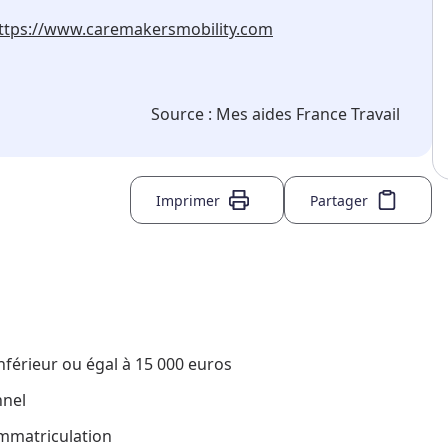
ttps://www.caremakersmobility.com
Source :
Mes aides France Travail
Imprimer
Partager
nférieur ou égal à 15 000 euros
nnel
immatriculation