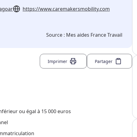
magoar
https://www.caremakersmobility.com
Source :
Mes aides France Travail
Imprimer
Partager
nférieur ou égal à 15 000 euros
nnel
immatriculation