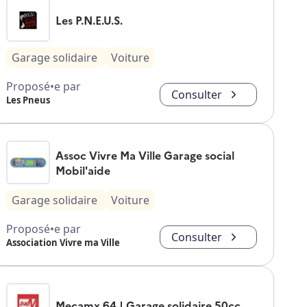
Les P.N.E.U.S.
Garage solidaire
Voiture
Proposé•e par
Consulter
Les Pneus
Assoc Vivre Ma Ville Garage social
Mobil'aide
Garage solidaire
Voiture
Proposé•e par
Consulter
Association Vivre ma Ville
Mecamx 64 | Garage solidaire 50cc