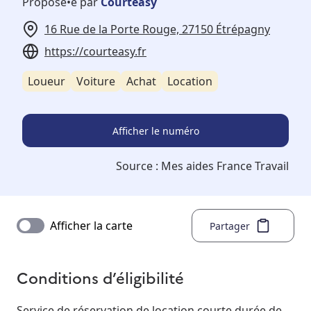
Proposé•e par
Courteasy
16 Rue de la Porte Rouge, 27150 Étrépagny
https://courteasy.fr
Loueur
Voiture
Achat
Location
Afficher le numéro
Source :
Mes aides France Travail
Afficher la carte
Partager
Conditions d’éligibilité
Service de réservation de location courte durée de