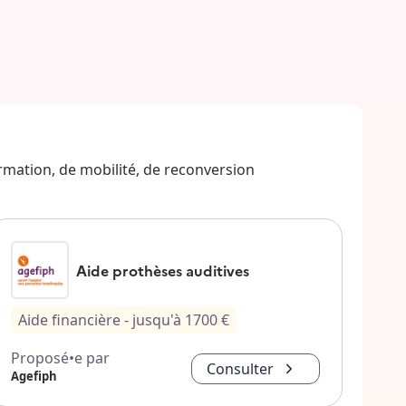
ormation, de mobilité, de reconversion
Aide prothèses auditives
Aide financière
- jusqu'à
1700
€
Proposé•e par
Consulter
Agefiph