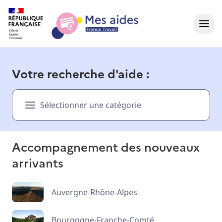
Accueil
Votre recherche d'aide :
Présentation vidéo
Sélectionner une catégorie
Dans votre région
Besoin d'aide ?
Accompagnement des nouveaux
arrivants
Auvergne-Rhône-Alpes
Bourgogne-Franche-Comté