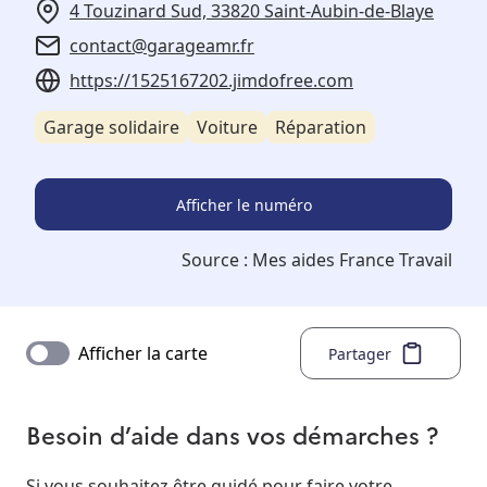
4 Touzinard Sud, 33820 Saint-Aubin-de-Blaye
contact@garageamr.fr
https://1525167202.jimdofree.com
Garage solidaire
Voiture
Réparation
Afficher le numéro
Source :
Mes aides France Travail
Afficher la carte
Partager
Besoin d’aide dans vos démarches ?
Si vous souhaitez être guidé pour faire votre